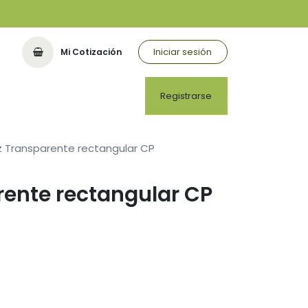
Iniciar sesión
Mi Cotización
Registrarse
z Transparente rectangular CP
rente rectangular CP