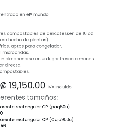
 Centrado en el® mundo
ares compostables de delicatessen de 16 oz
ero hecho de plantas).
ríos, aptos para congelador.
el microondas.
en almacenarse en un lugar fresco a menos
ar directa.
compostables.
₡
19,150.00
IVA incluido
iferentes tamaños:
parente rectangular CP (paq50u)
90
parente rectangular CP (Caja900u)
.56