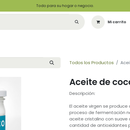
Todo para su hogar o negocio.
Mi carrito
Citas
Green Solutions
Contáctenos
Quiero Ser un Distribuidor
Todos los Productos
Acei
Aceite de co
Descripción:
El aceite virgen se produc
proceso de fermentación na
aceite cristalino con suave 
cantidad de antioxidantes 