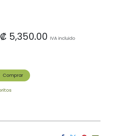
₡
5,350.00
IVA incluido
Comprar
oritos