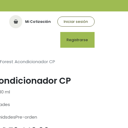
Iniciar sesión
Mi Cotización
Registrarse
Forest Acondicionador CP
condicionador CP
30 ml
dades
unidsdesPre-orden