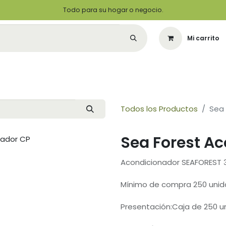
Todo para su hogar o negocio.
Mi carrito
Citas
Green Solutions
Contáctenos
Quiero Ser un Distribuidor
Todos los Productos
Sea 
Sea Forest A
Acondicionador SEAFOREST 
Mínimo de compra 250 uni
Presentación:Caja de 250 