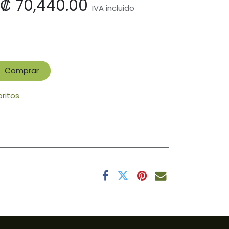
₡
70,440.00
IVA incluido
Comprar
oritos