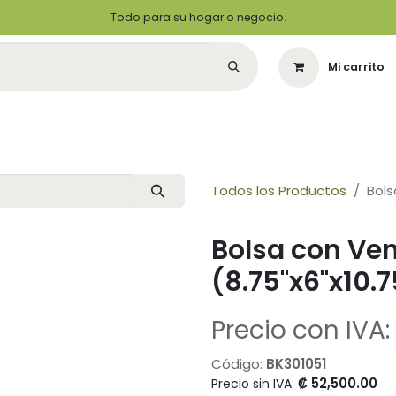
Todo para su hogar o negocio.
Mi carrito
Citas
Green Solutions
Contáctenos
Quiero Ser un Distribuidor
Todos los Productos
Bols
Bolsa con Ven
(8.75"x6"x10.7
Precio con IVA:
Código:
BK301051
₡
52,500.00
Precio sin IVA: