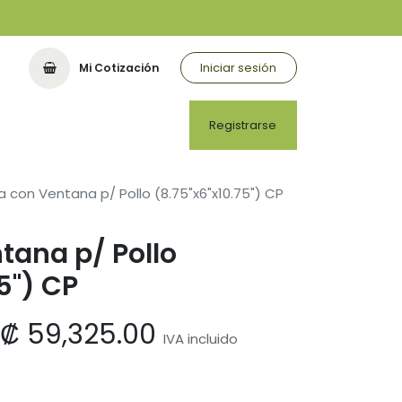
Iniciar sesión
Mi Cotización
Registrarse
a con Ventana p/ Pollo (8.75"x6"x10.75") CP
tana p/ Pollo
5") CP
₡
59,325.00
IVA incluido