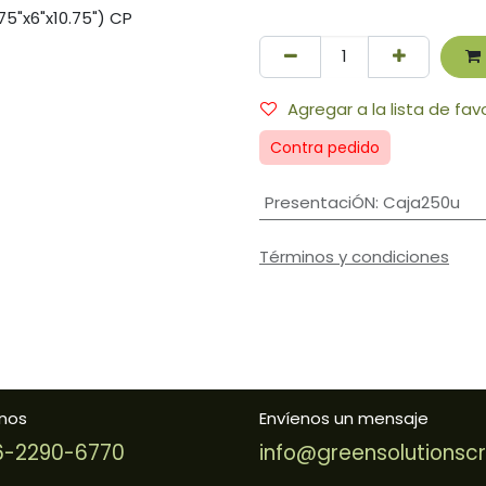
Agregar a la lista de fav
Contra pedido
PresentaciÓN
:
Caja250u
Términos y condiciones
nos
Envíenos un mensaje
-2290-6770
info@greensolutionsc