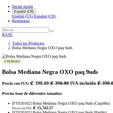
Iniciar sesión
Español (CR)
English (US)
Español (CR)
Registrarse
BASE
Todos los Productos
Bolsa Mediana Negra OXO paq 9uds
FT020102
Bolsa Mediana Negra OXO paq 9uds
₡
390.00
₡
390.00
IVA incluido
₡
390.
Precio con IVA:
Precios base de diferentes tamaños:
[FT020102] Bolsa Mediana Negra OXO paq 9uds (Caja48u)
₡
15,742.57
Precio sin IVA:
[FT020102] Bolsa Mediana Negra OXO paq 9uds (Paq9u)