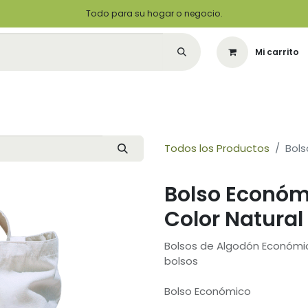
Todo para su hogar o negocio.
Mi carrito
Citas
Green Solutions
Contáctenos
Quiero Ser un Distribuidor
Todos los Productos
Bols
Bolso Económ
Color Natural
Bolsos de Algodón Económic
bolsos
Bolso Económico