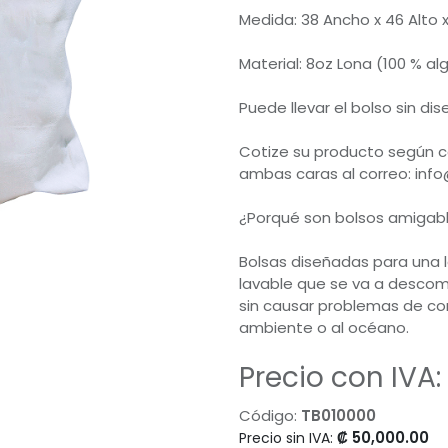
Medida: 38 Ancho x 46 Alto 
Material: 8oz Lona (100 % a
Puede llevar el bolso sin di
Cotize su producto según c
ambas caras al correo: inf
¿Porqué son bolsos amigab
Bolsas diseñadas para una l
lavable que se va a descomp
sin causar problemas de co
ambiente o al océano.
Precio con IVA:
Código:
TB010000
₡
50,000.00
Precio sin IVA: