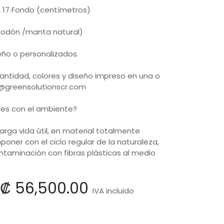
x 17 Fondo (centímetros)
lgodón /manta natural)
seño o personalizados.
antidad, colores y diseño impreso en una o
o@greensolutionscr.com
les con el ambiente?
arga vida útil, en material totalmente
oner con el ciclo regular de la naturaleza,
ntaminación con fibras plásticas al medio
₡
56,500.00
IVA incluido