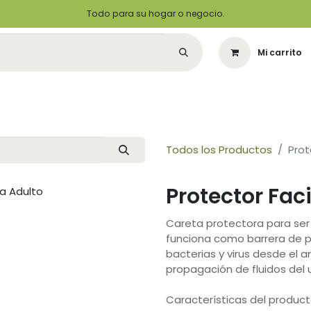
Todo para su hogar o negocio.
Mi carrito
Citas
Green Solutions
Contáctenos
Quiero Ser un Distribuidor
Todos los Productos
Prot
Protector Fac
Careta protectora para ser 
funciona como barrera de pr
bacterias y virus desde el a
propagación de fluidos del 
Características del product