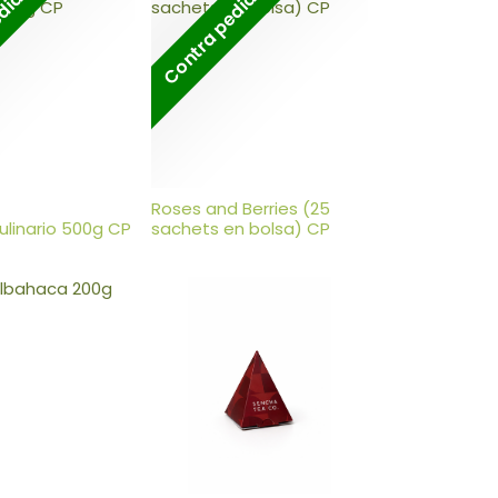
edido
Contra pedido
Roses and Berries (25
linario 500g CP
sachets en bolsa) CP