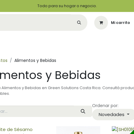
Todo para su hogar o negocio.
Mi carrito
Citas
Green Solutions
Contáctenos
Quiero Ser un Distribuidor
ctos
Alimentos y Bebidas
imentos y Bebidas
á Alimentos y Bebidas en Green Solutions Costa Rica. Consultá produ
ibles.
Ordenar por:
Novedades