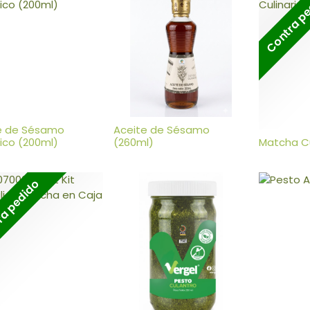
Contra p
e de Sésamo
Aceite de Sésamo
ico (200ml)
(260ml)
Matcha Cu
a pedido