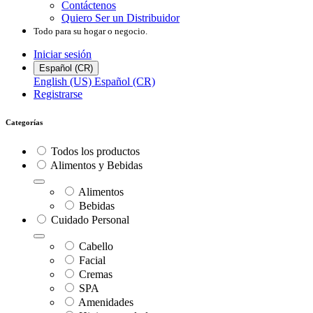
Contáctenos
Quiero Ser un Distribuidor
Todo para su hogar o negocio.
Iniciar sesión
Español (CR)
English (US)
Español (CR)
Registrarse
Categorías
Todos los productos
Alimentos y Bebidas
Alimentos
Bebidas
Cuidado Personal
Cabello
Facial
Cremas
SPA
Amenidades