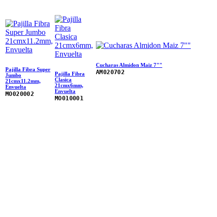
Cucharas Almidon Maiz 7""
Pajilla Fibra Super
AM020702
Pajilla Fibra
Jumbo
Clasica
21cmx11.2mm,
21cmx6mm,
Envuelta
Envuelta
MO020002
MO010001