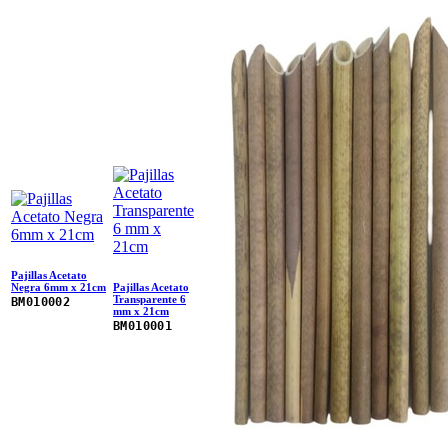
Pajillas Acetato
Negra 6mm x 21cm
Pajillas Acetato
Transparente 6
BM010002
mm x 21cm
BM010001