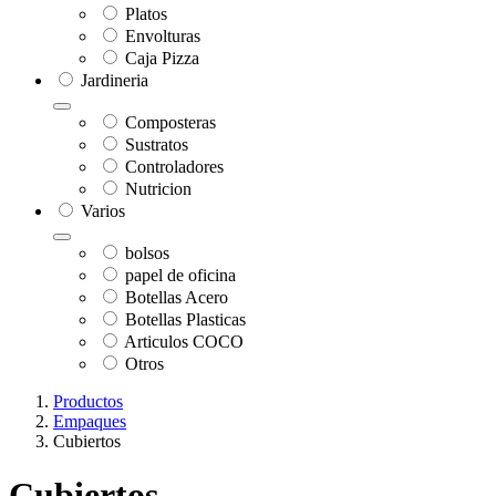
Platos
Envolturas
Caja Pizza
Jardineria
Composteras
Sustratos
Controladores
Nutricion
Varios
bolsos
papel de oficina
Botellas Acero
Botellas Plasticas
Articulos COCO
Otros
Productos
Empaques
Cubiertos
Cubiertos