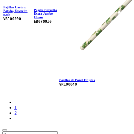
Pajillas Carton,
Pajilla Envuelta
Batido, Envuelta
Extra Jumbo
pack
10mm
VR100200
EB070010
Pajillas de Papel Hojitas
VR100040
1
2