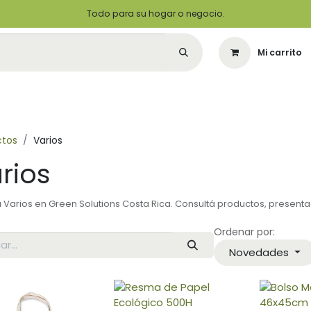
Todo para su hogar o negocio.
Mi carrito
Citas
Green Solutions
Contáctenos
Quiero Ser un Distribuidor
ctos
Varios
rios
á Varios en Green Solutions Costa Rica. Consultá productos, presenta
Ordenar por:
Novedades