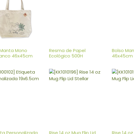
 Manta Mono
Resma de Papel
Bolso Ma
lanco 46x45cm
Ecológico 500H
46x45cm
eta Personalizada
Rise 14 oz Mug Flip Lid
Rise 14 oz