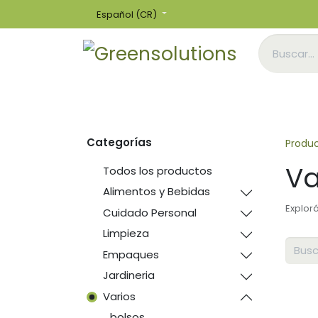
Español (CR)
Inicio
Tienda
Categorías
Produ
Va
Todos los productos
Alimentos y Bebidas
Explor
Cuidado Personal
Limpieza
Empaques
Jardineria
Varios
bolsos