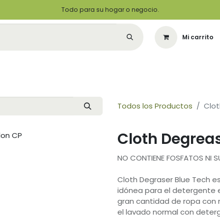
Todo para su hogar o negocio.
Mi carrito
Citas
Green Solutions
Contáctenos
Quiero Ser un Distribuidor
Todos los Productos
Clot
Cloth Degrea
NO CONTIENE FOSFATOS NI 
Cloth Degraser Blue Tech e
idónea para el detergente e
gran cantidad de ropa con 
el lavado normal con deterg