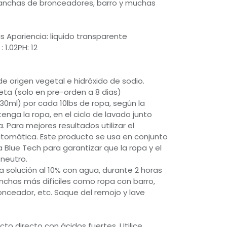
manchas de bronceadores, barro y muchas
 Apariencia: liquido transparente
 1.02PH: 12
de origen vegetal e hidróxido de sodio.
ta (solo en pre-orden a 8 dias)
(30ml) por cada 10lbs de ropa, según la
nga la ropa, en el ciclo de lavado junto
 Para mejores resultados utilizar el
utomática. Este producto se usa en conjunto
 Blue Tech para garantizar que la ropa y el
neutro.
 solución al 10% con agua, durante 2 horas
nchas más difíciles como ropa con barro,
nceador, etc. Saque del remojo y lave
cto directo con ácidos fuertes. Utilice