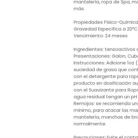
mantelería, ropa de Spa, 
más.
Propiedades Físico-Químicas
Gravedad Específica a 20ºC :
Vencimiento: 24 meses
Ingredientes: tensoactivos 
Presentaciones: Galon, Cube
Instrucciones: Adicione 1oz 
suciedad de grasa que conte
con el detergente para ropa.
producto en dosificación a
con el Suavizante para Ropa
agua residual tengan un pH 
Remojos: se recomienda una
mínimo, para atacar las ma
mantelería, manchas de bro
normalmente.
Precauciones: Evite el conta