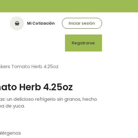
Iniciar sesión
Mi Cotización
Registrarse
ckers Tomato Herb 4.25oz
ato Herb 4.25oz
: un delicioso refrigerio sin granos, hecho
na de yuca.
 alérgenos