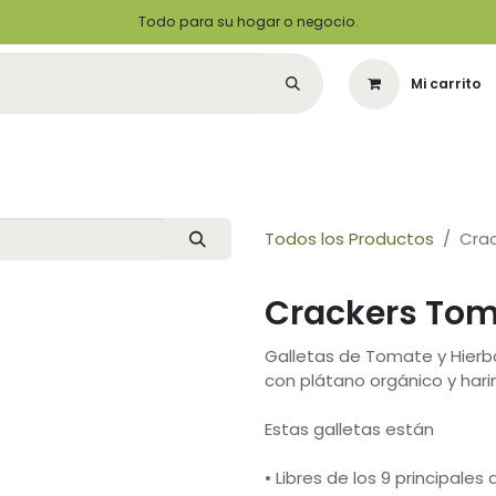
Todo para su hogar o negocio.
Mi carrito
Citas
Green Solutions
Contáctenos
Quiero Ser un Distribuidor
Todos los Productos
Cra
Crackers Tom
Galletas de Tomate y Hierbas
con plátano orgánico y hari
Estas galletas están
• Libres de los 9 principales