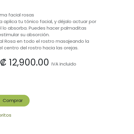
ema facial rosas
ca aplica tu tónico facial, y déjalo actuar por
el lo absorba. Puedes hacer palmaditas
estimular su absorción.
ial Rosa en todo el rostro masajeando la
entro del rostro hacia las orejas.
₡
12,900.00
IVA incluido
Comprar
oritos