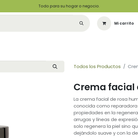
Todo para su hogar o negocio.
Mi carrito
Citas
Green Solutions
Contáctenos
Quiero Ser un Distribuidor
Todos los Productos
Crem
Crema facial 
La crema facial de rosa hume
conocida como reparadora y 
propiedades en la regeneraci
arrugas y líneas de expresió
solo regenera la piel sino q
dejándolo suave y con la de