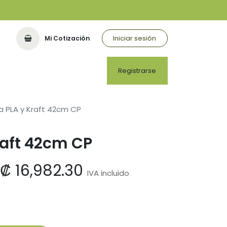
Iniciar sesión
Mi Cotización
Registrarse
a PLA y Kraft 42cm CP
raft 42cm CP
₡
16,982.30
IVA incluido