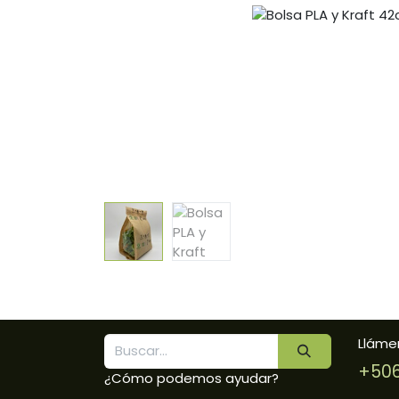
Lláme
+506
¿Cómo podemos ayudar?