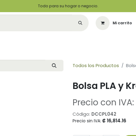
Todo para su hogar o negocio.
Mi carrito
Citas
Green Solutions
Contáctenos
Quiero Ser un Distribuidor
Todos los Productos
Bols
Bolsa PLA y K
Precio con IVA:
Código:
DCCPL042
₡
16,814.16
Precio sin IVA: