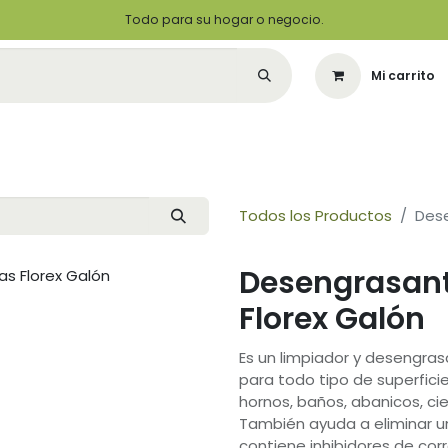
Todo para su hogar o negocio.
Mi carrito
Citas
Green Solutions
Contáctenos
Quiero Ser un Distribuidor
Todos los Productos
Des
Desengrasan
Florex Galón
Es un limpiador y desengras
para todo tipo de superfici
hornos, baños, abanicos, cie
También ayuda a eliminar 
contiene inhibidores de cor