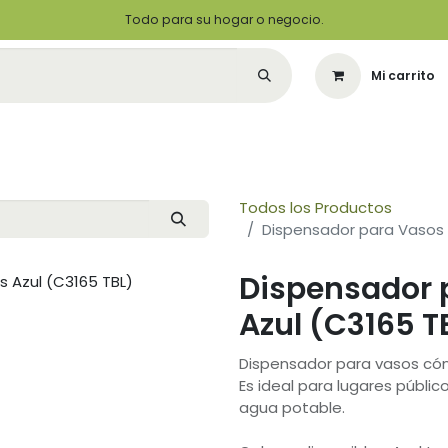
Todo para su hogar o negocio.
Mi carrito
Citas
Green Solutions
Contáctenos
Quiero Ser un Distribuidor
Todos los Productos
Dispensador para Vasos 
Dispensador 
Azul (C3165 T
Dispensador para vasos cón
Es ideal para lugares públi
agua potable.