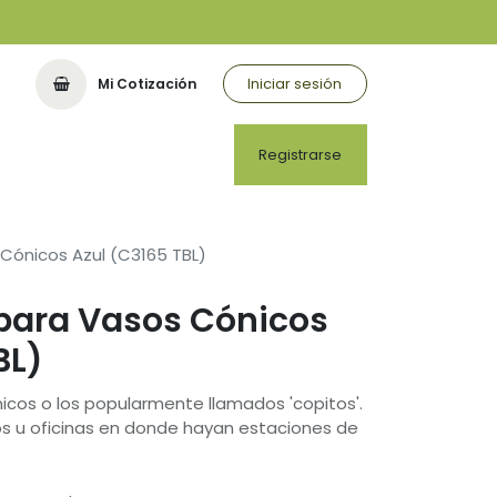
Iniciar sesión
Mi Cotización
Registrarse
Cónicos Azul (C3165 TBL)
para Vasos Cónicos
BL)
icos o los popularmente llamados 'copitos'.
cos u oficinas en donde hayan estaciones de