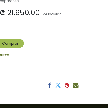
ransparente
₡
21,650.00
IVA incluido
Comprar
oritos