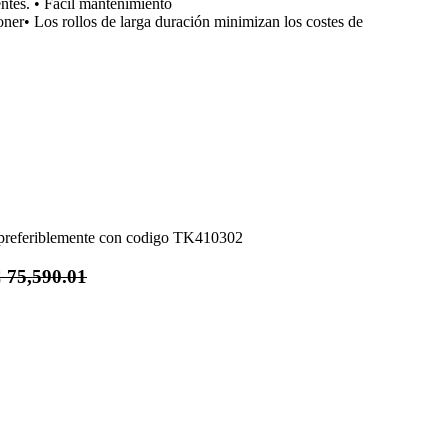
ntes. • Fácil mantenimiento
ner• Los rollos de larga duración minimizan los costes de
e preferiblemente con codigo TK410302
₡
75,590.01