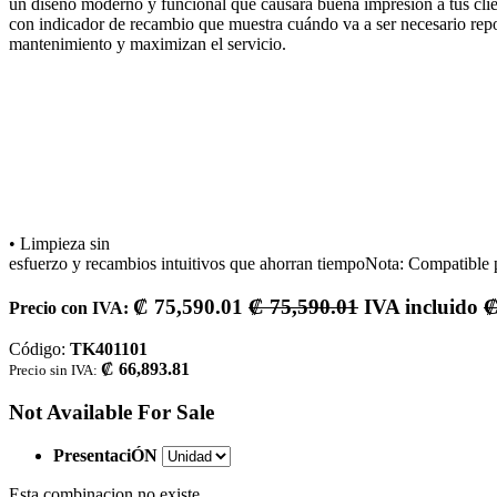
un diseño moderno y funcional que causará buena impresión a tus clie
con indicador de recambio que muestra cuándo va a ser necesario repo
mantenimiento y maximizan el servicio.
• Limpieza sin
esfuerzo y recambios intuitivos que ahorran tiempoNota: Compatibl
₡
75,590.01
₡
75,590.01
IVA incluido
Precio con IVA:
Código:
TK401101
₡
66,893.81
Precio sin IVA:
Not Available For Sale
PresentaciÓN
Esta combinacion no existe.