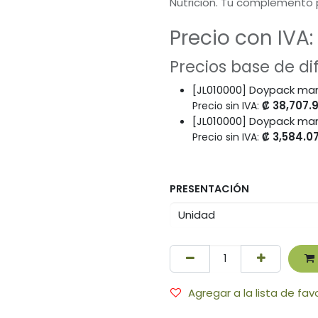
Nutrición. Tu complemento p
Precio con IVA:
Precios base de d
[JL010000] Doypack man
₡
38,707.
Precio sin IVA:
[JL010000] Doypack man
₡
3,584.0
Precio sin IVA:
PRESENTACIÓN
Agregar a la lista de fav