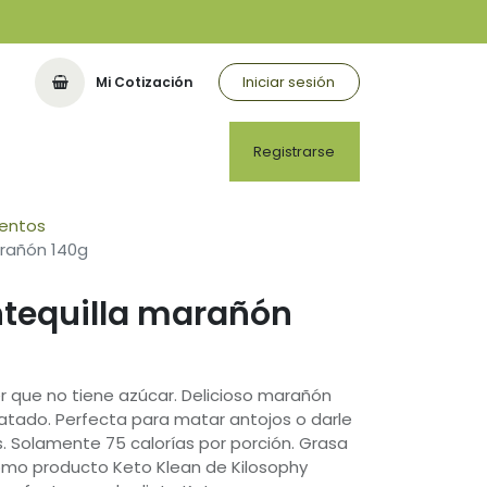
Iniciar sesión
Mi Cotización
Registrarse
mentos
rañón 140g
tequilla marañón
er que no tiene azúcar. Delicioso marañón
tado. Perfecta para matar antojos o darle
. Solamente 75 calorías por porción. Grasa
como producto Keto Klean de Kilosophy