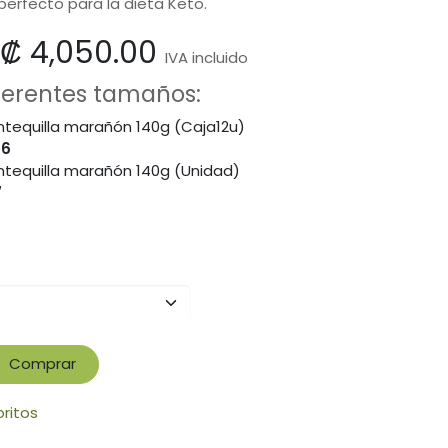
erfecto para la dieta Keto.
₡
4,050.00
IVA incluido
iferentes tamaños:
tequilla marañón 140g (Caja12u)
96
tequilla marañón 140g (Unidad)
7
Comprar
oritos