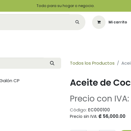
Todo para su hogar o negocio.
Mi carrito
Citas
Green Solutions
Contáctenos
Quiero Ser un Distribuidor
Todos los Productos
Ace
Aceite de Co
Precio con IVA:
Código:
EC000100
₡
56,000.00
Precio sin IVA: