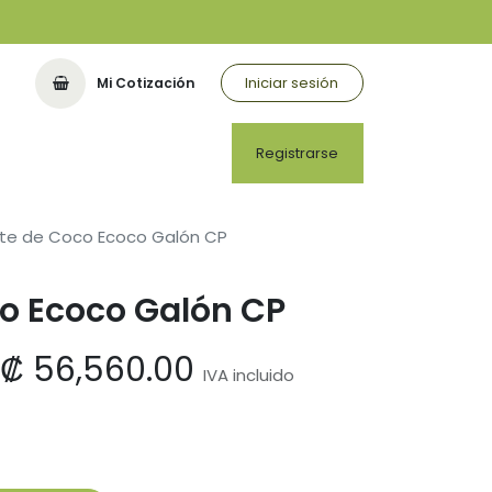
Iniciar sesión
Mi Cotización
Registrarse
ite de Coco Ecoco Galón CP
co Ecoco Galón CP
₡
56,560.00
IVA incluido