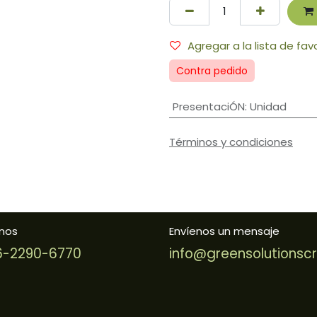
Agregar a la lista de fav
Contra pedido
PresentaciÓN
:
Unidad
Términos y condiciones
nos
Envíenos un mensaje
-2290-6770
info@greensolutionsc