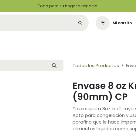
Todo para su hogar o negocio.
Mi carrito
Citas
Green Solutions
Contáctenos
Quiero Ser un Distribuid
Todos los Productos
Env
Envase 8 oz 
(90mm) CP
Taza sopera 8oz kraft raya 
Apto para congelación y usa
parafina que le hace imperm
alimentos líquidos como sop