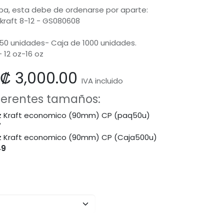
apa, esta debe de ordenarse por aparte:
raft 8-12 - GS080608
50 unidades- Caja de 1000 unidades.
 12 oz-16 oz
₡
3,000.00
IVA incluido
iferentes tamaños:
z Kraft economico (90mm) CP (paq50u)
7
z Kraft economico (90mm) CP (Caja500u)
49