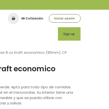
Iniciar sesión
Mi Cotización
or
Sign up
ase 8 oz Kraft economico (90mm) CP
Kraft economico
verde. Apto para todo tipo de comidas.
r en el microondas. Su interior tiene una
eable y que se pueda utilizar con
as y salsas.