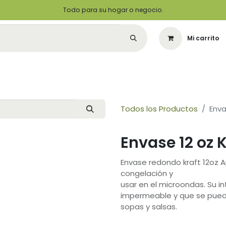
Todo para su hogar o negocio.
Mi carrito
Citas
Green Solutions
Contáctenos
Quiero Ser un Distribuidor
Todos los Productos
Enva
Envase 12 oz
Envase redondo kraft 12oz 
congelación y
usar en el microondas. Su in
impermeable y que se pueda
sopas y salsas.