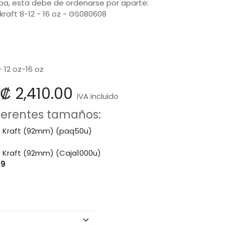
apa, esta debe de ordenarse por aparte:
raft 8-12 - 16 oz - GS080608
 12 oz-16 oz
₡
2,410.00
IVA incluido
iferentes tamaños:
z Kraft (92mm) (paq50u)
z Kraft (92mm) (Caja1000u)
79