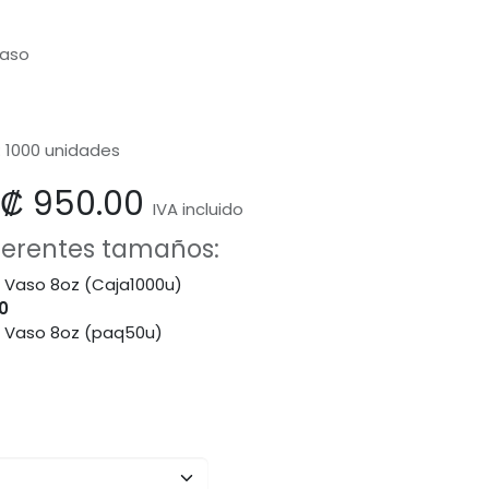
vaso
: 1000 unidades
₡
950.00
IVA incluido
iferentes tamaños:
 Vaso 8oz (Caja1000u)
0
a Vaso 8oz (paq50u)