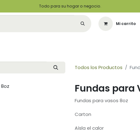
Todo para su hogar o negocio.
Mi carrito
Citas
Green Solutions
Contáctenos
Quiero Ser un Distribuidor
Todos los Productos
Fund
Fundas para 
Fundas para vasos 8oz
Carton
Aísla el calor