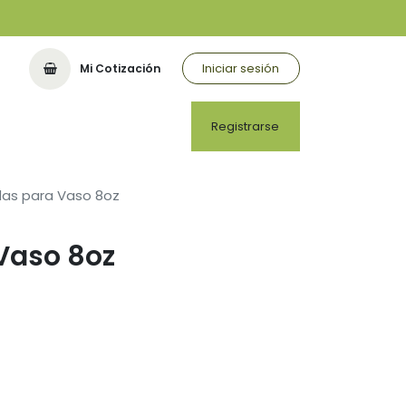
Iniciar sesión
Mi Cotización
Registrarse
as para Vaso 8oz
Vaso 8oz