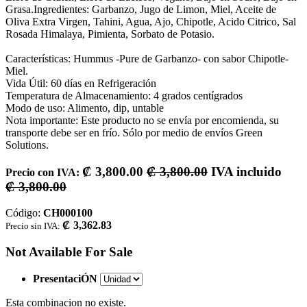
Grasa.Ingredientes: Garbanzo, Jugo de Limon, Miel, Aceite de
Oliva Extra Virgen, Tahini, Agua, Ajo, Chipotle, Acido Citrico, Sal
Rosada Himalaya, Pimienta, Sorbato de Potasio.
Características: Hummus -Pure de Garbanzo- con sabor Chipotle-
Miel.
Vida Útil: 60 días en Refrigeración
Temperatura de Almacenamiento: 4 grados centígrados
Modo de uso: Alimento, dip, untable
Nota importante: Este producto no se envía por encomienda, su
transporte debe ser en frío. Sólo por medio de envíos Green
Solutions.
₡
3,800.00
₡
3,800.00
IVA incluido
Precio con IVA:
₡
3,800.00
Código:
CH000100
₡
3,362.83
Precio sin IVA:
Not Available For Sale
PresentaciÓN
Esta combinacion no existe.