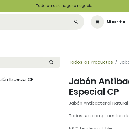
Todo para su hogar o negocio.
Mi carrito
Citas
Green Solutions
Contáctenos
Quiero Ser un Distribuidor
Todos los Productos
Jabó
Jabón Antibac
Especial CP
Jabón Antibacterial Natural
Todos sus componentes de 
100% biodegradable.