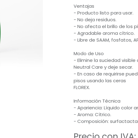
Ventajas
- Producto listo para usar.
- No deja residuos.
- No afecta el brillo de los p
- Agradable aroma cítrico.
- Libre de SAAM, fosfatos, A
Modo de Uso
- Elimine la suciedad visib
Neutral Care y deje secar.
- En caso de requirirse pu
pisos usando las ceras
FLOREX.
Información Técnica
- Apariencia: Líquido color 
- Aroma: Cítrico.
- Composición: surfactacta
Precio con IVA: