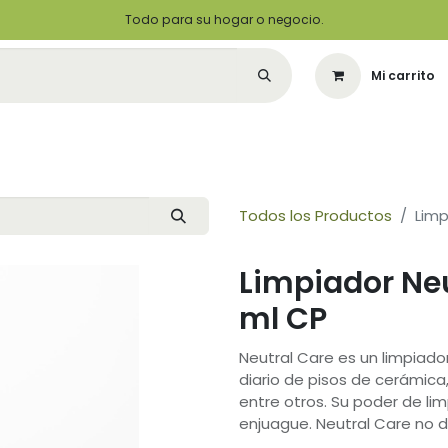
Todo para su hogar o negocio.
Mi carrito
Citas
Green Solutions
Contáctenos
Quiero Ser un Distribuidor
Todos los Productos
Limp
Limpiador Neu
ml CP
Neutral Care es un limpiado
diario de pisos de cerámica,
entre otros. Su poder de li
enjuague. Neutral Care no dej