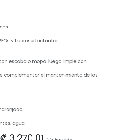
isos.
PEOs y fluorosurfactantes.
le con escoba o mopa, luego limpie con
ede complementar el mantenimiento de los
anaranjado.
ntes, agua.
₡
3,270.01
IVA incluido