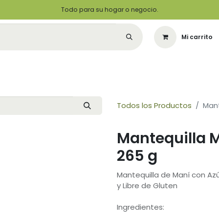
Todo para su hogar o negocio.
Mi carrito
Citas
Green Solutions
Contáctenos
Quiero Ser un Distribuidor
Todos los Productos
Mant
Mantequilla 
265 g
Mantequilla de Maní con Az
y Libre de Gluten
Ingredientes: