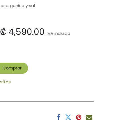
o organico y sal
₡
4,590.00
IVA incluido
Comprar
oritos