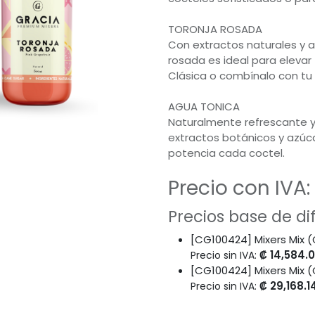
TORONJA ROSADA
Con extractos naturales y a
rosada es ideal para elevar
Clásica o combínalo con tu 
AGUA TONICA
Naturalmente refrescante y
extractos botánicos y azúca
potencia cada coctel.
Precio con IVA:
Precios base de d
[CG100424] Mixers Mix 
₡
14,584.
Precio sin IVA:
[CG100424] Mixers Mix 
₡
29,168.1
Precio sin IVA: