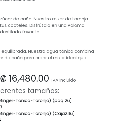
zúcar de caña. Nuestro mixer de toronja
 tus cocteles. Disfrútalo en una Paloma
destilado favorito.
 equilibrada. Nuestra agua tónica combina
r de caña para crear el mixer ideal que
₡
16,480.00
IVA incluido
iferentes tamaños:
(Ginger-Tonica-Toronja) (paq12u)
07
(Ginger-Tonica-Toronja) (Caja24u)
4