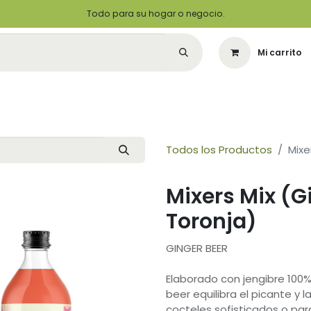
Todo para su hogar o negocio.
Mi carrito
Citas
Green Solutions
Contáctenos
Quiero Ser un Distribuidor
Todos los Productos
Mixe
Mixers Mix (
Toronja)
GINGER BEER
Elaborado con jengibre 100%
beer equilibra el picante y 
cocteles sofisticados o para