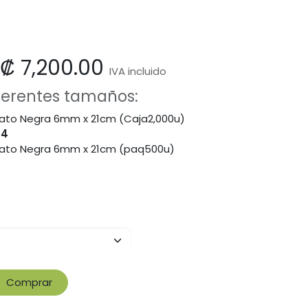
₡
7,200.00
IVA incluido
iferentes tamaños:
etato Negra 6mm x 21cm (Caja2,000u)
54
etato Negra 6mm x 21cm (paq500u)
Comprar