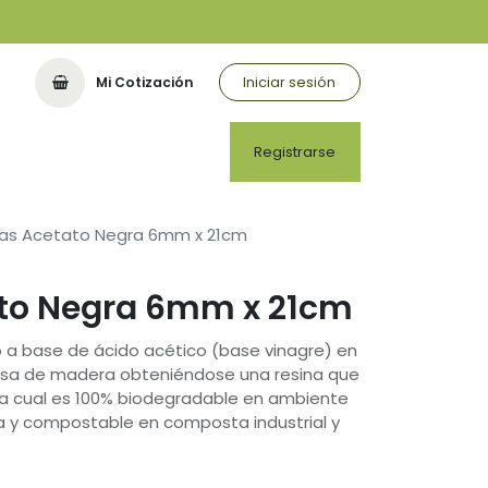
Iniciar sesión
Mi Cotización
Registrarse
llas Acetato Negra 6mm x 21cm
tato Negra 6mm x 21cm
do a base de ácido acético (base vinagre) en
osa de madera obteniéndose una resina que
 la cual es 100% biodegradable en ambiente
ra y compostable en composta industrial y