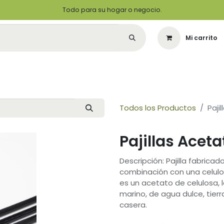
Todo para su hogar o negocio.
Mi carrito
Citas
Green Solutions
Contáctenos
Quiero Ser un Distribuidor
Todos los Productos
Paji
Pajillas Ace
Descripción: Pajilla fabrica
combinación con una celul
es un acetato de celulosa,
marino, de agua dulce, tier
casera.