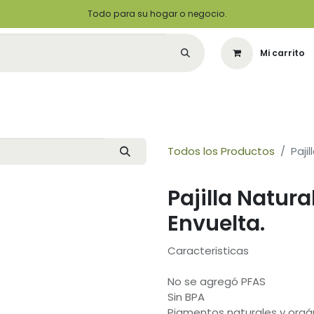
Todo para su hogar o negocio.
Mi carrito
Citas
Green Solutions
Contáctenos
Quiero Ser un Distribuidor
Todos los Productos
Paji
Pajilla Natur
Envuelta.
Caracteristicas
No se agregó PFAS
Sin BPA
Pigmentos naturales y orgá