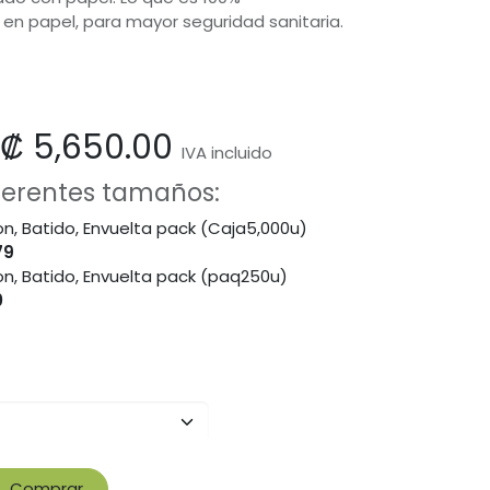
en papel, para mayor seguridad sanitaria.
₡
5,650.00
IVA incluido
iferentes tamaños:
ton, Batido, Envuelta pack (Caja5,000u)
79
ton, Batido, Envuelta pack (paq250u)
0
Comprar