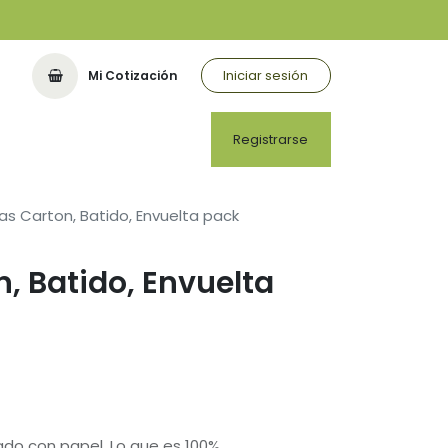
Iniciar sesión
Mi Cotización
Registrarse
llas Carton, Batido, Envuelta pack
n, Batido, Envuelta
ado con papel. Lo que es 100%