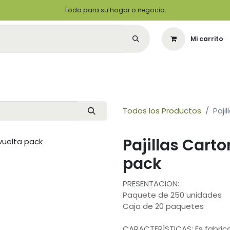
Todo para su hogar o negocio.
Mi carrito
Citas
Green Solutions
Contáctenos
Quiero Ser un Distribuidor
Todos los Productos
Paji
Pajillas Carto
pack
PRESENTACION:
Paquete de 250 unidades
Caja de 20 paquetes
CARACTERÍSTICAS: Es fabric