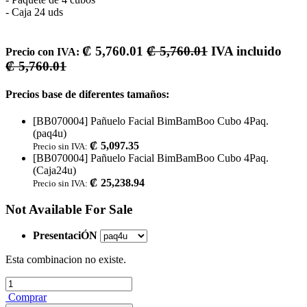
- Caja 24 uds
₡
5,760.01
₡
5,760.01
IVA incluido
Precio con IVA:
₡
5,760.01
Precios base de diferentes tamaños:
[BB070004] Pañuelo Facial BimBamBoo Cubo 4Paq.
(paq4u)
₡
5,097.35
Precio sin IVA:
[BB070004] Pañuelo Facial BimBamBoo Cubo 4Paq.
(Caja24u)
₡
25,238.94
Precio sin IVA:
Not Available For Sale
PresentaciÓN
Esta combinacion no existe.
Comprar