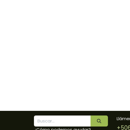
Lláme
+506
¿Cómo podemos ayudar?