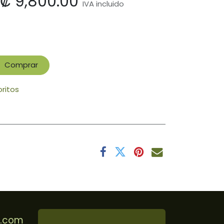
₡
9,800.00
IVA incluido
Comprar
oritos
r.com