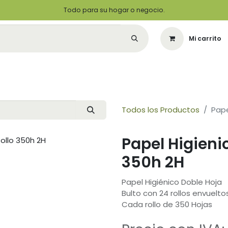
Todo para su hogar o negocio.
Mi carrito
Citas
Green Solutions
Contáctenos
Quiero Ser un Distribuidor
Todos los Productos
Pape
Papel Higieni
350h 2H
Papel Higiénico Doble Hoja
Bulto con 24 rollos envuelto
Cada rollo de 350 Hojas