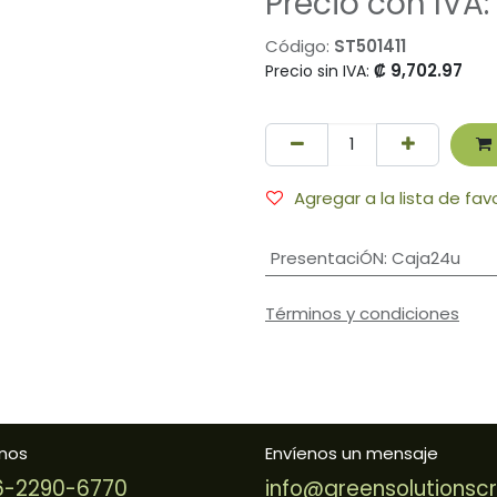
Precio con IVA:
Código:
ST501411
₡
9,702.97
Precio sin IVA:
Agregar a la lista de fav
PresentaciÓN
:
Caja24u
Términos y condiciones
nos
Envíenos un mensaje
-2290-6770
info@greensolutionsc