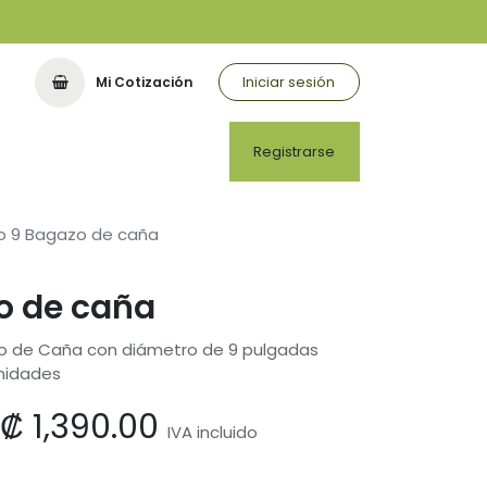
Iniciar sesión
Mi Cotización
Registrarse
o 9 Bagazo de caña
o de caña
o de Caña con diámetro de 9 pulgadas
unidades
₡
1,390.00
IVA incluido