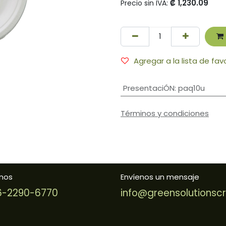
₡
1,230.09
Precio sin IVA:
Agregar a la lista de fav
PresentaciÓN
:
paq10u
Términos y condiciones
nos
Envíenos un mensaje
-2290-6770
info@greensolutionsc