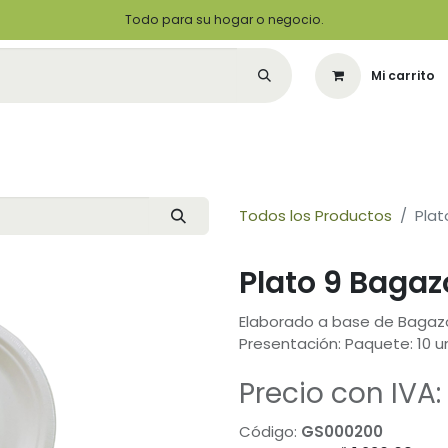
Todo para su hogar o negocio.
Mi carrito
Citas
Green Solutions
Contáctenos
Quiero Ser un Distribuidor
Todos los Productos
Plat
Plato 9 Bagaz
Elaborado a base de Bagaz
Presentación: Paquete: 10 
Precio con IVA:
Código:
GS000200