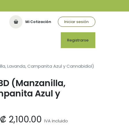
Iniciar sesión
Mi Cotización
Registrarse
lla, Lavanda, Campanita Azul y Cannabidiol)
BD (Manzanilla,
panita Azul y
₡
2,100.00
IVA incluido