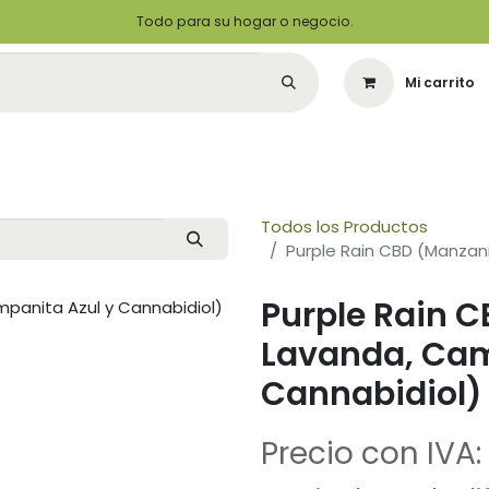
Todo para su hogar o negocio.
Mi carrito
Citas
Green Solutions
Contáctenos
Quiero Ser un Distribuidor
Todos los Productos
Purple Rain CBD (Manzani
Purple Rain C
Lavanda, Cam
Cannabidiol)
Precio con IVA: