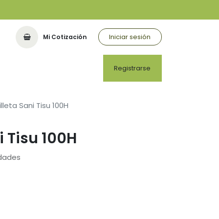
Iniciar sesión
Mi Cotización
Registrarse
illeta Sani Tisu 100H
i Tisu 100H
idades