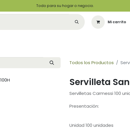
Todo para su hogar o negocio.
Mi carrito
Citas
Green Solutions
Contáctenos
Quiero Ser un Distribuidor
Todos los Productos
Serv
Servilleta San
Servilletas Carmessi 100 un
Presentación:
Unidad 100 unidades