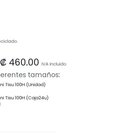
ciclado.
₡
460.00
IVA incluido
iferentes tamaños:
ni Tisu 100H (Unidad)
ani Tisu 100H (Caja24u)
3