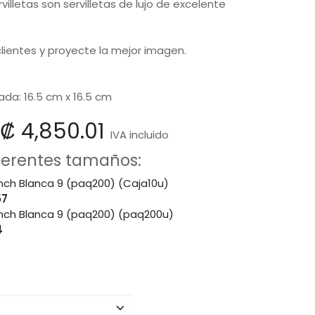
illetas son servilletas de lujo de excelente
lientes y proyecte la mejor imagen.
ada: 16.5 cm x 16.5 cm
₡
4,850.01
IVA incluido
iferentes tamaños:
unch Blanca 9 (paq200) (Caja10u)
57
Lunch Blanca 9 (paq200) (paq200u)
4