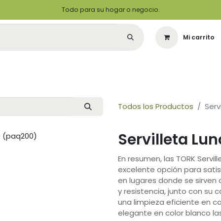
Todo para su hogar o negocio.
Mi carrito
Citas
Green Solutions
Contáctenos
Quiero Ser un Distribuidor
Todos los Productos
Serv
Servilleta Lu
En resumen, las TORK Servil
excelente opción para satis
en lugares donde se sirven c
y resistencia, junto con su
una limpieza eficiente en c
elegante en color blanco la