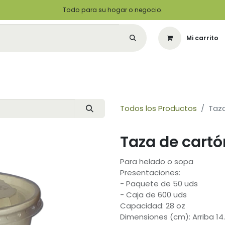
Todo para su hogar o negocio.
Mi carrito
Citas
Green Solutions
Contáctenos
Quiero Ser un Distribuidor
Todos los Productos
Taza
Taza de cartó
Para helado o sopa
Presentaciones:
- Paquete de 50 uds
- Caja de 600 uds
Capacidad: 28 oz
Dimensiones (cm): Arriba 14.2