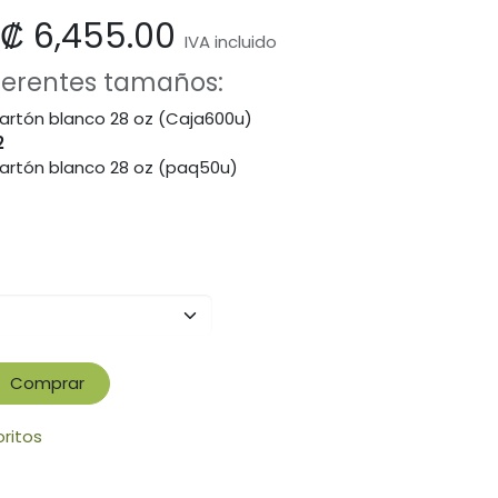
₡
6,455.00
IVA incluido
iferentes tamaños:
rtón blanco 28 oz (Caja600u)
2
rtón blanco 28 oz (paq50u)
Comprar
oritos