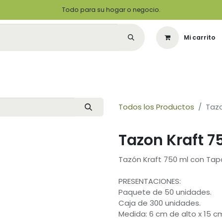
Todo para su hogar o negocio.
Mi carrito
Citas
Green Solutions
Contáctenos
Quiero Ser un Distribuidor
Todos los Productos
Tazo
Tazon Kraft 7
Tazón Kraft 750 ml con Tap
PRESENTACIONES:
Paquete de 50 unidades.
Caja de 300 unidades.
Medida: 6 cm de alto x 15 c