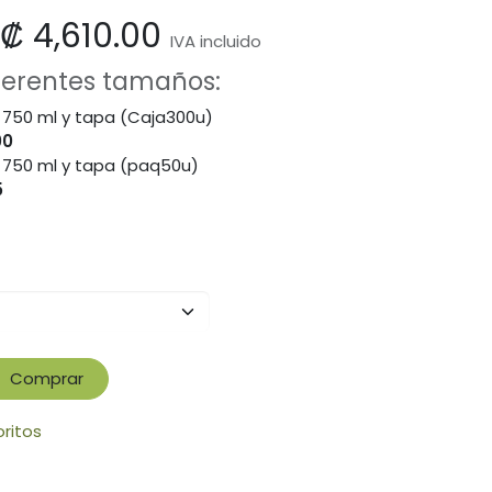
₡
4,610.00
IVA incluido
iferentes tamaños:
 750 ml y tapa (Caja300u)
00
 750 ml y tapa (paq50u)
5
Comprar
oritos