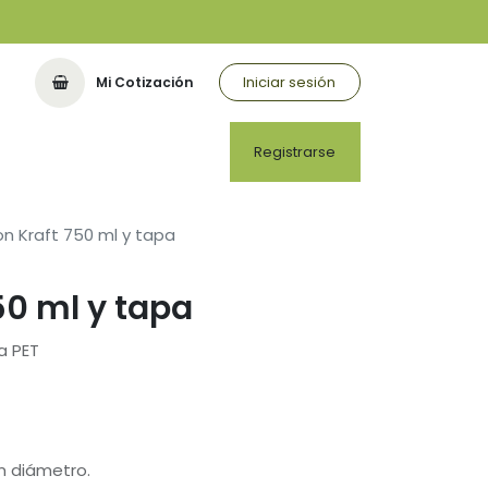
Iniciar sesión
Mi Cotización
Registrarse
n Kraft 750 ml y tapa
50 ml y tapa
a PET
m diámetro.