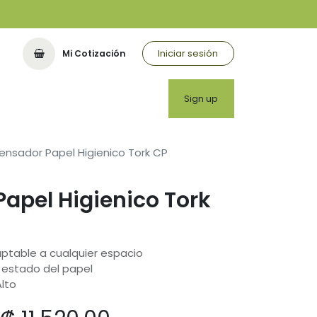
Iniciar sesión
Mi Cotización
or
Sign up
ensador Papel Higienico Tork CP
apel Higienico Tork
table a cualquier espacio
l estado del papel
Alto