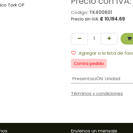
Precio con IVA:
Código:
TK400601
₡
10,194.69
Precio sin IVA:
Agregar a la lista de fav
Contra pedido
PresentaciÓN
:
Unidad
Términos y condiciones
nos
Envíenos un mensaje