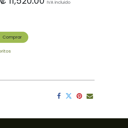
₡
11,520.00
IVA incluido
Comprar
oritos