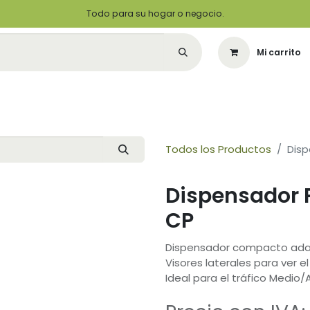
Todo para su hogar o negocio.
Mi carrito
Citas
Green Solutions
Contáctenos
Quiero Ser un Distribuid
Todos los Productos
Disp
Dispensador P
CP
Dispensador compacto adap
Visores laterales para ver e
Ideal para el tráfico Medio/