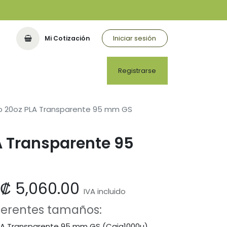
Iniciar sesión
Mi Cotización
Registrarse
o 20oz PLA Transparente 95 mm GS
A Transparente 95
₡
5,060.00
IVA incluido
iferentes tamaños:
PLA Transparente 95 mm GS (Caja1000u)