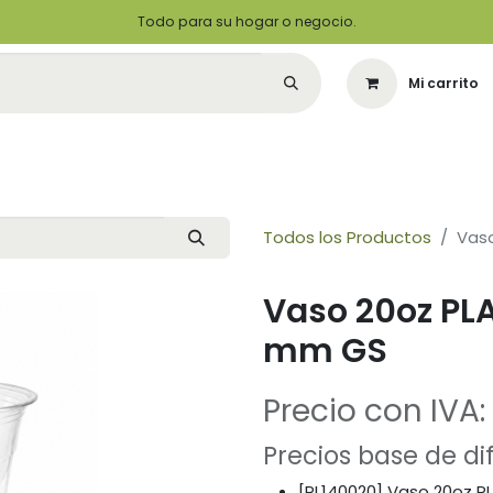
Todo para su hogar o negocio.
Mi carrito
Citas
Green Solutions
Contáctenos
Quiero Ser un Distribuidor
Todos los Productos
Vas
Vaso 20oz PL
mm GS
Precio con IVA:
Precios base de d
[PL140020] Vaso 20oz 