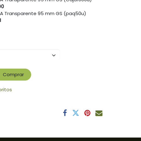
00
PLA Transparente 95 mm GS (paq50u)
8
Comprar
oritos