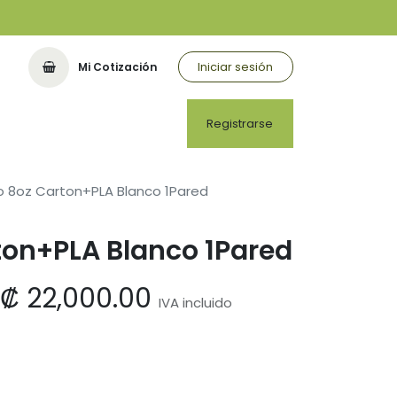
Iniciar sesión
Mi Cotización
Registrarse
 8oz Carton+PLA Blanco 1Pared
ton+PLA Blanco 1Pared
₡
22,000.00
IVA incluido