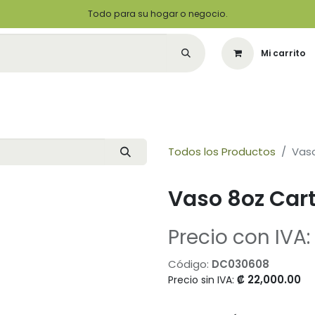
Todo para su hogar o negocio.
Mi carrito
Citas
Green Solutions
Contáctenos
Quiero Ser un Distribuidor
Todos los Productos
Vaso
Vaso 8oz Car
Precio con IVA:
Código:
DC030608
₡
22,000.00
Precio sin IVA: