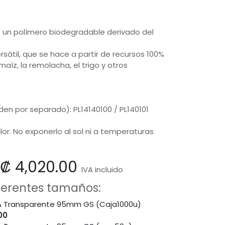
es un polímero biodegradable derivado del
.
sátil, que se hace a partir de recursos 100%
maíz, la remolacha, el trigo y otros
en por separado): PL14140100 / PL140101
or. No exponerlo al sol ni a temperaturas
₡
4,020.00
IVA incluido
iferentes tamaños:
LA Transparente 95mm GS (Caja1000u)
00