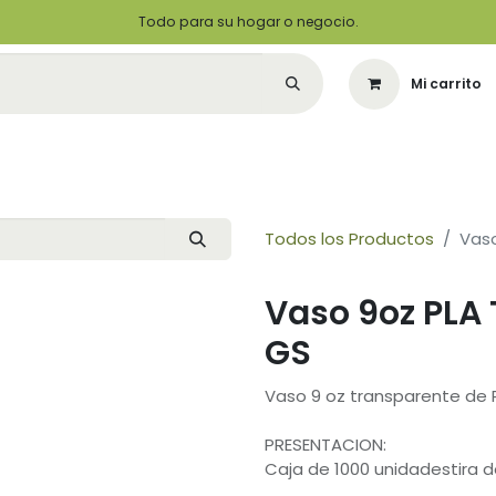
Todo para su hogar o negocio.
Mi carrito
Citas
Green Solutions
Contáctenos
Quiero Ser un Distribuidor
Todos los Productos
Vas
Vaso 9oz PLA
GS
Vaso 9 oz transparente de 
PRESENTACION:
Caja de 1000 unidadestira 