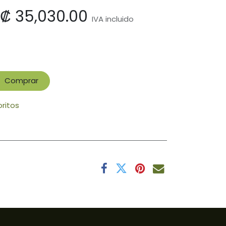
₡
35,030.00
IVA incluido
Comprar
oritos