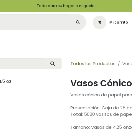
Todo para su hogar o negocio.
Mi carrito
Citas
Green Solutions
Contáctenos
Quiero Ser un Distribuidor
Todos los Productos
Vaso
Vasos Cónicos
Vasos cónico de papel par
Presentación: Caja de 25 p
Total: 5000 vasitos de pape
Tamaño: Vasos de 4,25 onz