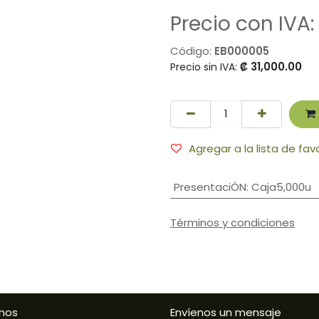
Precio con IVA:
Código:
EB000005
₡
31,000.00
Precio sin IVA:
Agregar a la lista de fav
PresentaciÓN
:
Caja5,000u
Términos y condiciones
nos
Envíenos un mensaje