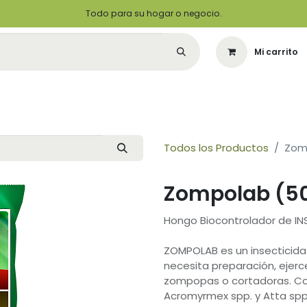
Todo para su hogar o negocio.
Mi carrito
Citas
Green Solutions
Contáctenos
Quiero Ser un Distribuidor
Todos los Productos
Zom
Zompolab (50
Hongo Biocontrolador de I
ZOMPOLAB es un insecticida 
necesita preparación, ejerc
zompopas o cortadoras. Co
Acromyrmex spp. y Atta sp