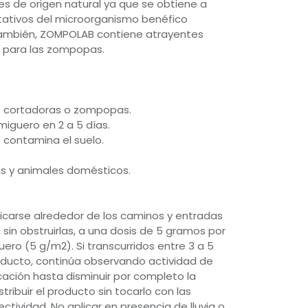
 es de origen natural ya que se obtiene a
ativos del microorganismo benéfico
También, ZOMPOLAB contiene atrayentes
n para las zompopas.
as cortadoras o zompopas.
miguero en 2 a 5 días.
 contamina el suelo.
s y animales domésticos.
plicarse alrededor de los caminos y entradas
 sin obstruirlas, a una dosis de 5 gramos por
ro (5 g/m2). Si transcurridos entre 3 a 5
roducto, continúa observando actividad de
icación hasta disminuir por completo la
tribuir el producto sin tocarlo con las
tividad. No aplicar en presencia de lluvia o