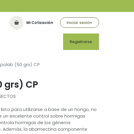
Iniciar sesión
Mi Cotización
Registrarse
polab (50 grs) CP
 grs) CP
NSECTOS
listo para utilizarse a base de un hongo, no
e un excelente control sobre hormigas
ntrola hormigas de los géneros
p. Además, la abamectina componente